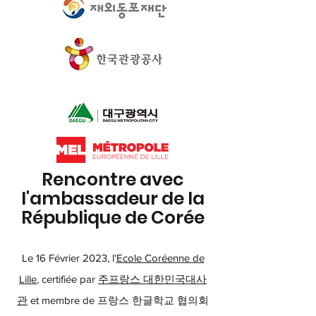
Rencontre avec
l'ambassadeur de la
République de Corée
L
e 16 Février 2023, l
'
Ecole Coréenne de
Lille
, certifiée par
주프랑스 대한민국대사
관
et membre de 프랑스 한글학교 협의회